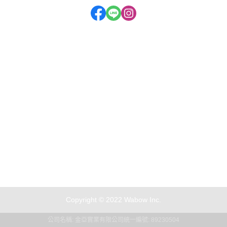
門市地址：新北市汐止區大同路二段280號
二店門市：新北市汐止區大同路二段292號
服務時段：周一至周六 09:30~20:00
聯絡電話：(02) 2647-3088
Copyright © 2022 Wabow Inc.
公司名稱: 金亞實業有限公司
統一編號: 89230504