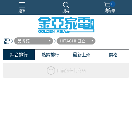
0
選單
搜尋
購物車
Samsung
新品上市
智慧冰箱
獨家設計
現場體驗
品牌館
HITACHI 日立
綜合排行
熱銷排行
最新上架
價格
目前無任何商品
關於
全部商品
付款方式說明
會員權益說明