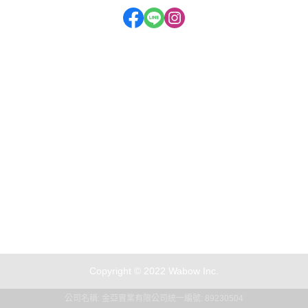
門市地址：新北市汐止區大同路二段280號
二店門市：新北市汐止區大同路二段292號
服務時段：周一至周六 09:30~20:00
聯絡電話：(02) 2647-3088
Copyright © 2022 Wabow Inc.
公司名稱: 金亞實業有限公司
統一編號: 89230504