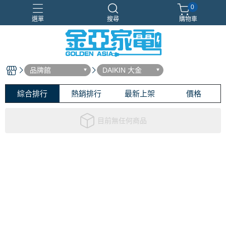
0
選單
搜尋
購物車
Samsung
新品上市
智慧冰箱
獨家設計
現場體驗
品牌館
DAIKIN 大金
綜合排行
熱銷排行
最新上架
價格
目前無任何商品
關於
全部商品
付款方式說明
會員權益說明