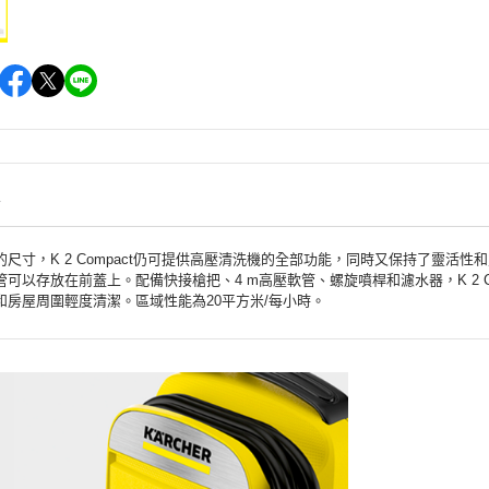
情
的尺寸，K 2 Compact仍可提供高壓清洗機的全部功能，同時又保持了靈活
可以存放在前蓋上。配備快接槍把、4 m高壓軟管、螺旋噴桿和濾水器，K 2 C
和房屋周圍輕度清潔。區域性能為20平方米/每小時。