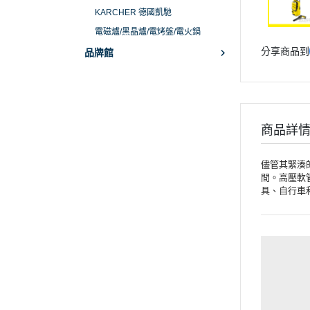
KARCHER 德國凱馳
電磁爐/黑晶爐/電烤盤/電火鍋
分享商品到
品牌館
商品詳
儘管其緊湊
間。高壓軟管
具、自行車