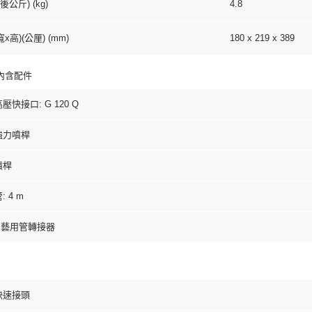
公斤) (kg)
4.8
x高)(公厘) (mm)
180 x 219 x 389
內含配件
壓快接口: G 120 Q
強力噴桿
噴桿
 4 m
"園藝用管轉接器
快速接頭