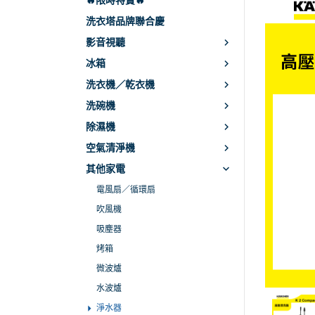
🔥限時特賣🔥
CHI
洗衣塔品牌聯合慶
影音視聽
PHI
冰箱
JBL
洗衣機／乾衣機
SO
洗碗機
SA
除濕機
harm
空氣清淨機
LG
其他家電
電風扇／循環扇
吹風機
吸塵器
烤箱
微波爐
水波爐
淨水器