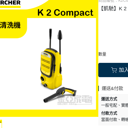
商品編號：
K2Co
【凱馳】K 2
MEI 奇美 電視
SAMSUNG 三星
TOSHIBA 東芝
LIPS 飛利浦 電視
Whirpool 惠而浦
Whirpool 惠而浦
 音響
SHARP 夏普
NY 索尼 音響
LG 樂金 電子衣櫥
MSUNG 三星 音響
數量
an kardon
 樂金 音響
加
運送&付款
運送方式
一般宅配
實
付款方式
當面付款
轉