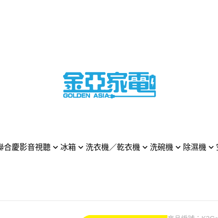
聯合慶
影音視聽
冰箱
洗衣機／乾衣機
洗碗機
除濕機
 樂金 電視
LG 樂金
LG 樂金
LG 樂金
LG 樂金
LG 樂金
MSUNG 三星 電視
HITACHI 日立
BOSCH 博西
HITACHI 日立
MITSUBISHI 三菱電
DYSON
NY 索尼 電視
Panasonic 國際牌
SAMSUNG 三星
BOSCH 博西
Whirpool 惠而浦
Panason
asonic 國際牌 電視
MITSUBISHI 三菱電機
Panasonic 國際牌
MIELE 米勒
Panasonic 國際牌