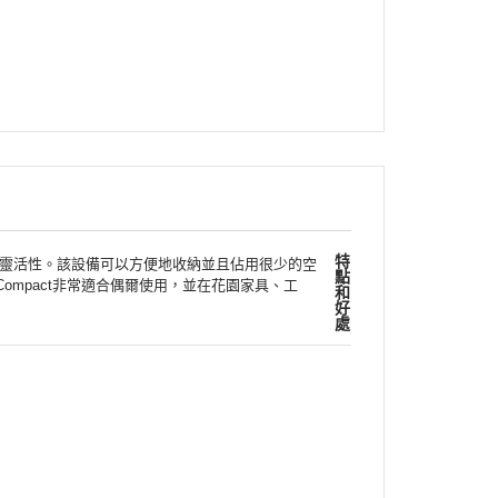
特
性和靈活性。該設備可以方便地收納並且佔用很少的空
點
ompact非常適合偶爾使用，並在花園家具、工
和
好
處