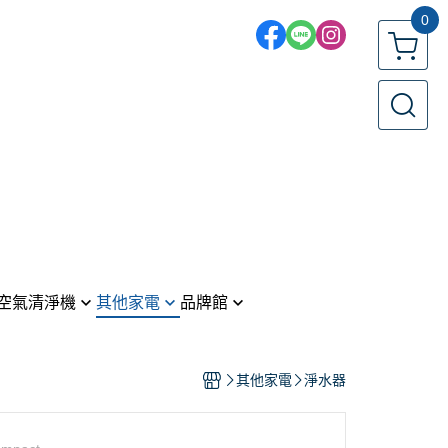
0
空氣清淨機
其他家電
品牌館
電風扇／循環扇
LG 樂金
機
 戴森
吹風機
Panasonic 國際牌
其他家電
淨水器
ic 國際牌
吸塵器
SONY 索尼
烤箱
HITACHI 日立