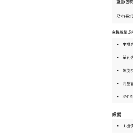
重量(包裝後
尺寸(長x寬
主機規格或
主機高
單孔
螺旋
高壓管:
3/4
設備
主機