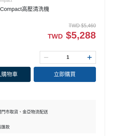
mpact
 Compact高壓清洗機
微波爐
SAMSUNG 三星
水波爐
Whirlpool 惠而浦
TWD
$
5,460
淨水器
BOSCH 博西
$
5,288
TWD
KARCHER 德國凱馳
MITSUBISHI 三菱電機
電磁爐/黑晶爐/電烤盤/電火鍋
DAIKIN 大金
KARCHER 德國凱馳
PHILIPS 飛利浦
入購物車
立即購買
CHIMEI 奇美
SANLUX 三洋
DYSON 戴森
體門市取貨
金亞物流配送
帳匯款