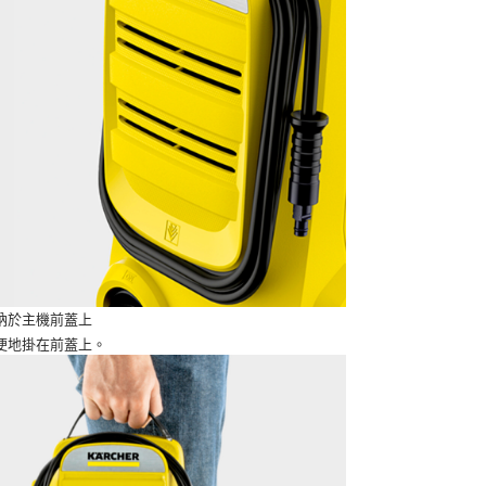
納於主機前蓋上
便地掛在前蓋上。