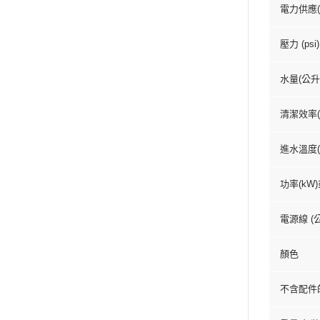
電力供應(伏
壓力 (psi)
水量(公升/
清潔效率(平
進水溫度(攝
功率(kW)或
電源線 (公
顏色
不含配件的