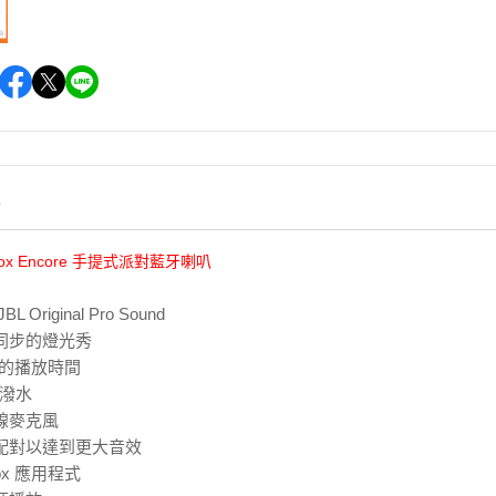
情
tybox Encore 手提式派對藍牙喇叭
 Original Pro Sound
同步的燈光秀
小時的播放時間
防潑水
線麥克風
叭配對以達到更大音效
Box 應用程式