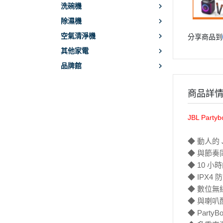
洗碗機
除濕機
空氣清淨機
分享商品到
其他家電
品牌館
商品詳
JBL Par
◆ 動人的 JBL
◆ 與節奏
◆ 10 
◆ IPX4 
◆ 數位無
◆ 與喇
◆ Party