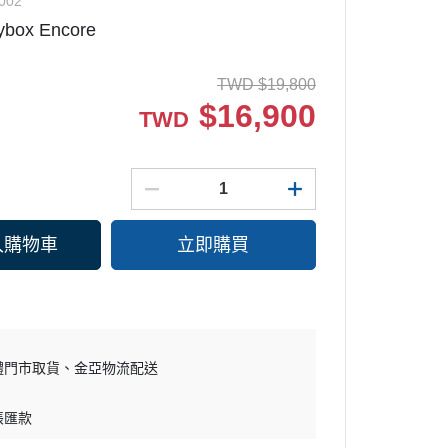
002
box Encore
微波爐
SAMSUNG 三星
水波爐
Whirlpool 惠而浦
TWD
$
19,800
淨水器
BOSCH 博西
$
16,900
TWD
KARCHER 德國凱馳
MITSUBISHI 三菱電機
電磁爐/黑晶爐/電烤盤/電火鍋
DAIKIN 大金
KARCHER 德國凱馳
PHILIPS 飛利浦
入購物車
立即購買
CHIMEI 奇美
SANLUX 三洋
DYSON 戴森
體門市取貨
金亞物流配送
帳匯款