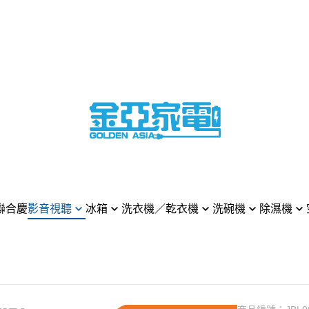
聯合慶
影音視聽
冰箱
洗衣機／乾衣機
洗碗機
除濕機
 樂金 電視
LG 樂金
LG 樂金
LG 樂金
LG 樂金
LG 樂金
MSUNG 三星 電視
HITACHI 日立
BOSCH 博西
HITACHI 日立
MITSUBISHI 三菱電
DYSON
NY 索尼 電視
Panasonic 國際牌
SAMSUNG 三星
BOSCH 博西
Whirpool 惠而浦
Panason
asonic 國際牌 電視
MITSUBISHI 三菱電機
Panasonic 國際牌
MIELE 米勒
Panasonic 國際牌