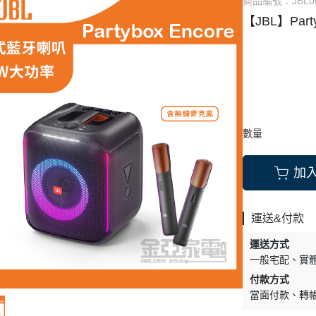
商品編號：
JBL0
【JBL】Party
MEI 奇美 電視
SAMSUNG 三星
TOSHIBA 東芝
LIPS 飛利浦 電視
Whirpool 惠而浦
Whirpool 惠而浦
 音響
SHARP 夏普
NY 索尼 音響
LG 樂金 電子衣櫥
MSUNG 三星 音響
數量
an kardon
 樂金 音響
加
運送&付款
運送方式
一般宅配
實
付款方式
當面付款
轉