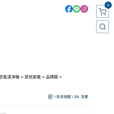
0
空氣清淨機
其他家電
品牌館
電風扇／循環扇
LG 樂金
機
 戴森
吹風機
Panasonic 國際牌
影音視聽
JBL 音響
ic 國際牌
吸塵器
SONY 索尼
烤箱
HITACHI 日立