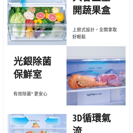
開蔬果盒
上掀式設計，全開拿取
好輕鬆
光銀除菌
保鮮室
有效除菌* 更安心
3D循環氣
流