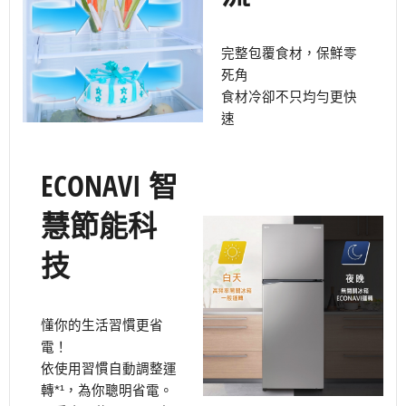
完整包覆食材，保鮮零
死角
食材冷卻不只均勻更快
速
ECONAVI 智
慧節能科
技
懂你的生活習慣更省
電！
依使用習慣自動調整運
轉*¹，為你聰明省電。