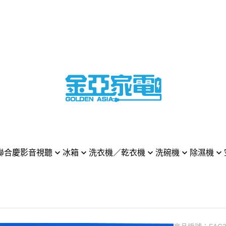
聯合慶
影音視聽
冰箱
洗衣機／乾衣機
洗碗機
除濕機
 樂金 電視
LG 樂金
LG 樂金
LG 樂金
LG 樂金
LG 樂金
MSUNG 三星 電視
HITACHI 日立
BOSCH 博西
HITACHI 日立
MITSUBISHI 三菱電
DYSON
NY 索尼 電視
Panasonic 國際牌
SAMSUNG 三星
BOSCH 博西
Whirpool 惠而浦
Panason
asonic 國際牌 電視
MITSUBISHI 三菱電機
Panasonic 國際牌
MIELE 米勒
Panasonic 國際牌