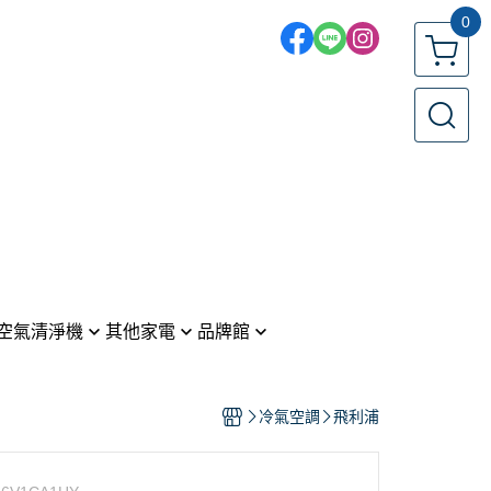
0
空氣清淨機
其他家電
品牌館
電風扇／循環扇
LG 樂金
機
 戴森
吹風機
Panasonic 國際牌
冷氣空調
飛利浦
ic 國際牌
吸塵器
SONY 索尼
烤箱
HITACHI 日立