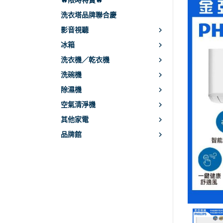
🔥限時特賣🔥
CHI
洗衣塔品牌聯合慶
影音視聽
PHI
冰箱
JBL
洗衣機／乾衣機
SO
洗碗機
SA
除濕機
harm
空氣清淨機
LG
其他家電
品牌館