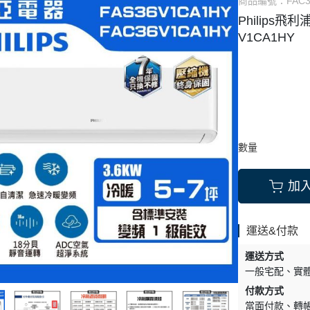
商品編號：
FAC
Philips飛
MEI 奇美 電視
SAMSUNG 三星
TOSHIBA 東芝
V1CA1HY
LIPS 飛利浦 電視
Whirpool 惠而浦
Whirpool 惠而浦
 音響
SHARP 夏普
NY 索尼 音響
LG 樂金 電子衣櫥
MSUNG 三星 音響
an kardon
數量
 樂金 音響
加
運送&付款
運送方式
一般宅配
實
付款方式
當面付款
轉