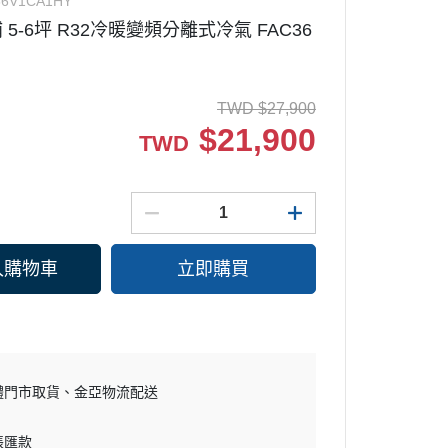
36V1CA1HY
利浦 5-6坪 R32冷暖變頻分離式冷氣 FAC36
微波爐
SAMSUNG 三星
水波爐
Whirlpool 惠而浦
淨水器
BOSCH 博西
TWD
$
27,900
KARCHER 德國凱馳
MITSUBISHI 三菱電機
$
21,900
TWD
電磁爐/黑晶爐/電烤盤/電火鍋
DAIKIN 大金
KARCHER 德國凱馳
PHILIPS 飛利浦
CHIMEI 奇美
入購物車
立即購買
SANLUX 三洋
DYSON 戴森
體門市取貨
金亞物流配送
帳匯款