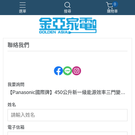
0
選單
搜尋
購物車
Samsung
新品上市
智慧冰箱
獨家設計
現場體驗
聯絡我們
我要詢問
【Panasonic國際牌】450公升新一級能源效率三門變頻
冰箱
姓名
電子信箱