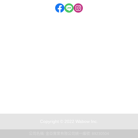
門市地址：新北市汐止區大同路二段280號
二店門市：新北市汐止區大同路二段292號
服務時段：周一至周六 09:30~20:00
聯絡電話：(02) 2647-3088
Copyright © 2022 Wabow Inc.
公司名稱: 金亞實業有限公司
統一編號: 89230504