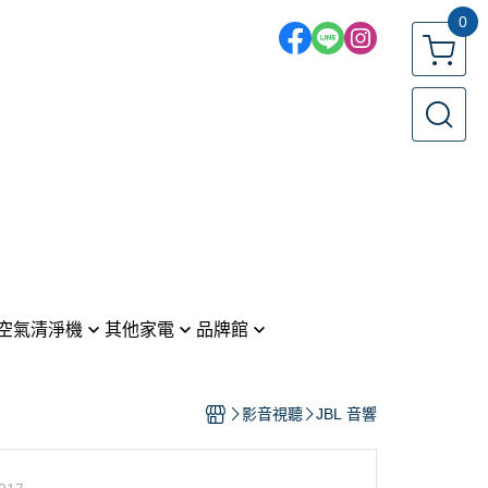
0
空氣清淨機
其他家電
品牌館
電風扇／循環扇
LG 樂金
機
 戴森
吹風機
Panasonic 國際牌
影音視聽
JBL 音響
ic 國際牌
吸塵器
SONY 索尼
烤箱
HITACHI 日立