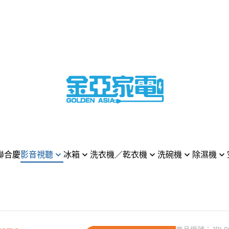
聯合慶
影音視聽
冰箱
洗衣機／乾衣機
洗碗機
除濕機
 樂金 電視
LG 樂金
LG 樂金
LG 樂金
LG 樂金
LG 樂金
MSUNG 三星 電視
HITACHI 日立
BOSCH 博西
HITACHI 日立
MITSUBISHI 三菱電
DYSON
NY 索尼 電視
Panasonic 國際牌
SAMSUNG 三星
BOSCH 博西
Whirpool 惠而浦
Panason
asonic 國際牌 電視
MITSUBISHI 三菱電機
Panasonic 國際牌
MIELE 米勒
Panasonic 國際牌