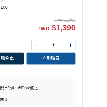
017
100
微波爐
SAMSUNG 三星
水波爐
Whirlpool 惠而浦
TWD
$
1,980
淨水器
BOSCH 博西
$
1,390
TWD
KARCHER 德國凱馳
MITSUBISHI 三菱電機
電磁爐/黑晶爐/電烤盤/電火鍋
DAIKIN 大金
KARCHER 德國凱馳
PHILIPS 飛利浦
入購物車
立即購買
CHIMEI 奇美
SANLUX 三洋
DYSON 戴森
體門市取貨
金亞物流配送
帳匯款