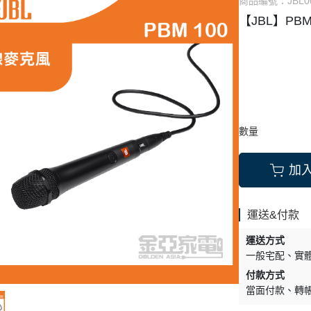
商品編號：
JBL0
【JBL】PBM
MEI 奇美 電視
SAMSUNG 三星
TOSHIBA 東芝
LIPS 飛利浦 電視
Whirpool 惠而浦
Whirpool 惠而浦
 音響
SHARP 夏普
NY 索尼 音響
LG 樂金 電子衣櫥
MSUNG 三星 音響
數量
an kardon
 樂金 音響
加
運送&付款
運送方式
一般宅配
實
付款方式
當面付款
轉