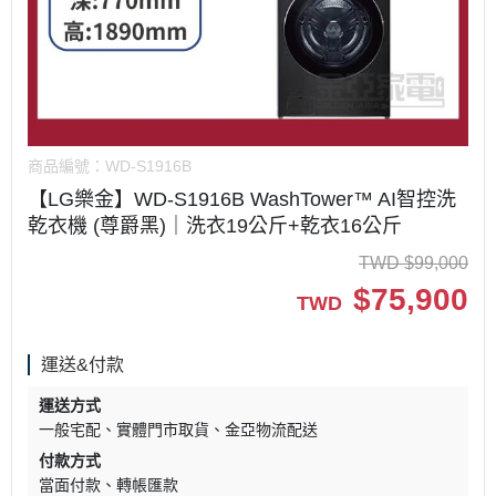
商品編號：
WD-S1916B
【LG樂金】WD-S1916B WashTower™ AI智控洗
乾衣機 (尊爵黑)｜洗衣19公斤+乾衣16公斤
TWD
$
99,000
$
75,900
TWD
運送&付款
運送方式
一般宅配
實體門市取貨
金亞物流配送
付款方式
當面付款
轉帳匯款