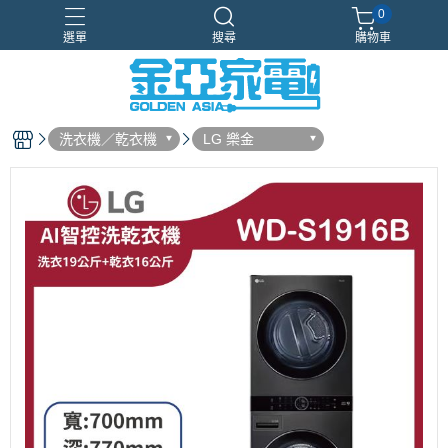
0
選單
搜尋
購物車
Samsung
新品上市
智慧冰箱
獨家設計
現場體驗
洗衣機／乾衣機
LG 樂金